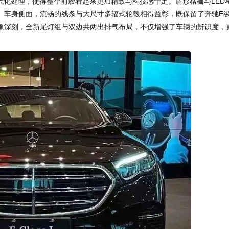
了现代化处理，使得整个前脸看起来更加精致与科技感十足。盾形格栅与LED
。车身侧面，流畅的线条与大尺寸多辐式轮毂相得益彰，既保留了奔驰E
象深刻，全新尾灯组与双边共两出排气布局，不仅增强了车辆的辨识度，