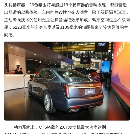
头枕扬声器、26色氛围灯与超过19个扬声器的音响系统，都能营造
出舒适的驾乘体验。车内的静谧性也令人满意，除了双层隔音玻璃，
主动降噪技术的使用更是让噪音隔绝效果加成。驾乘空间也是不成问
题，5223毫米的车身长度以及3109毫米的轴距带来了较为足够的空
间感。
动力系统上，CT6搭载的2.0T发动机最大功率达到