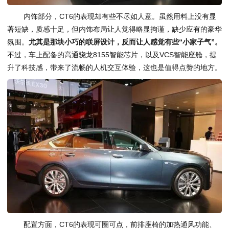
内饰部分，CT6的表现却有些不尽如人意。虽然用料上没有显
著短缺，质感十足，但内饰布局让人觉得略显拘谨，缺少应有的豪华
氛围。
尤其是那块小巧的联屏设计，反而让人感觉有些“小家子气”。
不过，车上配备的高通骁龙8155智能芯片，以及VCS智能座舱，提
升了科技感，带来了流畅的人机交互体验，这也是值得点赞的地方。
配置方面，CT6的表现可圈可点，前排座椅的加热通风功能、