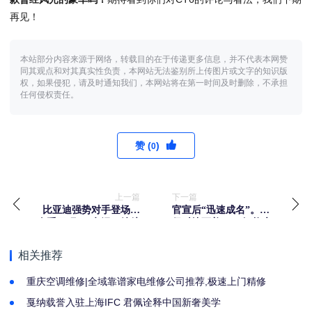
再见！
本站部分内容来源于网络，转载目的在于传递更多信息，并不代表本网赞
同其观点和对其真实性负责，本网站无法鉴别所上传图片或文字的知识版
权，如果侵犯，请及时通知我们，本网站将在第一时间及时删除，不承担
任何侵权责任。
赞 (
)
0
上一篇
下一篇
比亚迪强势对手登场！
官宣后“迅速成名”。比
全系四驱Hi4电混，续航
保时捷更美，4D智能底
达1231KM，低于16万
盘510马力，0100kmh
相关推荐
重庆空调维修|全域靠谱家电维修公司推荐,极速上门精修
戛纳载誉入驻上海IFC 君佩诠释中国新奢美学