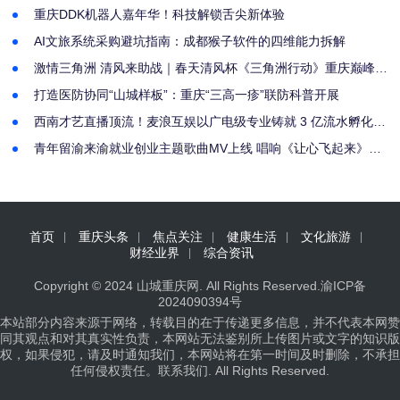
重庆DDK机器人嘉年华！科技解锁舌尖新体验
AI文旅系统采购避坑指南：成都猴子软件的四维能力拆解
激情三角洲 清风来助战｜春天清风杯《三角洲行动》重庆巅峰水
友赛圆满收官
打造医防协同“山城样板”：重庆“三高一疹”联防科普开展
西南才艺直播顶流！麦浪互娱以广电级专业铸就 3 亿流水孵化神
话
青年留渝来渝就业创业主题歌曲MV上线 唱响《让心飞起来》的
勇毅青春
首页
重庆头条
焦点关注
健康生活
文化旅游
财经业界
综合资讯
Copyright © 2024
山城重庆网
. All Rights Reserved.
渝ICP备
2024090394号
本站部分内容来源于网络，转载目的在于传递更多信息，并不代表本网赞
同其观点和对其真实性负责，本网站无法鉴别所上传图片或文字的知识版
权，如果侵犯，请及时通知我们，本网站将在第一时间及时删除，不承担
任何侵权责任。
联系我们
. All Rights Reserved.