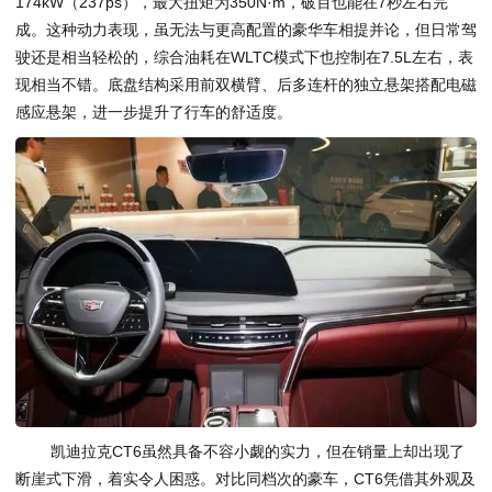
174kW（237ps），最大扭矩为350N·m，破百也能在7秒左右完
成。这种动力表现，虽无法与更高配置的豪华车相提并论，但日常驾
驶还是相当轻松的，综合油耗在WLTC模式下也控制在7.5L左右，表
现相当不错。底盘结构采用前双横臂、后多连杆的独立悬架搭配电磁
感应悬架，进一步提升了行车的舒适度。
凯迪拉克CT6虽然具备不容小觑的实力，但在销量上却出现了
断崖式下滑，着实令人困惑。对比同档次的豪车，CT6凭借其外观及