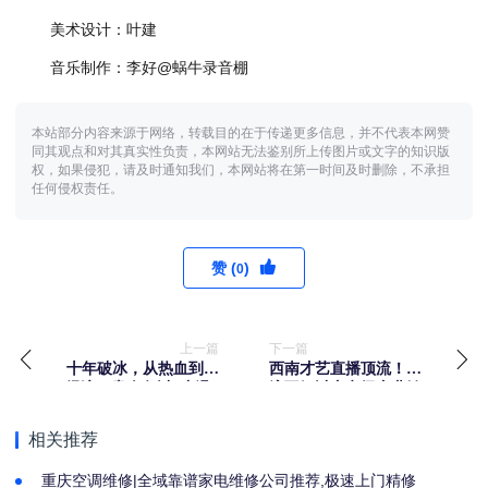
美术设计：叶建
音乐制作：李好@蜗牛录音棚
本站部分内容来源于网络，转载目的在于传递更多信息，并不代表本网赞
同其观点和对其真实性负责，本网站无法鉴别所上传图片或文字的知识版
权，如果侵犯，请及时通知我们，本网站将在第一时间及时删除，不承担
任何侵权责任。
赞 (
)
0
上一篇
下一篇
十年破冰，从热血到热
西南才艺直播顶流！麦
经济！贵人鸟以“止滑μ
浪互娱以广电级专业铸
科技”为冬季安全奔跑护
就 3 亿流水孵化神话
航
相关推荐
重庆空调维修|全域靠谱家电维修公司推荐,极速上门精修