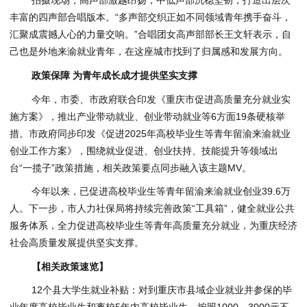
拍摄现场，高声部激越昂扬，中低声部沉稳坚韧，打造出层次
丰富的四声部合唱版本。“多声部交织正如不同领域青年携手奋斗，
汇聚成震撼人心的力量交响。”合唱团女高声部部长王文轩表示，自
己也是外地来渝就业青年，在这座城市找到了归属感和发展方向。
政策保障 为青年成长成才提供坚实支撑
今年，市委、市政府联合印发《重庆市促进高质量充分就业实
施方案》，推出产业带动就业、创业带动就业等6方面19条硬核举
措。市政府同步印发《促进2025年高校毕业生等青年留渝来渝就业
创业工作方案》，围绕就业促进、创业扶持、技能提升等领域出
台“一揽子”政策措施，相关政策要点同步融入该主题MV。
今年以来，已促进高校毕业生等青年留渝来渝就业创业39.6万
人。下一步，市人力社保局将持续完善政策“工具箱”，健全就业公共
服务体系，全力促进高校毕业生等青年高质量充分就业，为重庆经济
社会高质量发展提供坚实支撑。
【相关政策速览】
12个县大学生就业补贴：对到重庆市县域企业就业并参保的毕