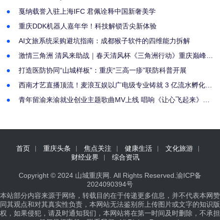
戛纳载誉入驻上海IFC 君佩诠释中国新奢美学
重庆DDK机器人嘉年华！科技解锁舌尖新体验
AI文旅系统采购避坑指南：成都猴子软件的四维能力拆解
激情三角洲 清风来助战｜春天清风杯《三角洲行动》重庆巅峰水
友赛圆满收官
打造医防协同“山城样板”：重庆“三高一疹”联防科普开展
西南才艺直播顶流！麦浪互娱以广电级专业铸就 3 亿流水孵化神
话
青年留渝来渝就业创业主题歌曲MV上线 唱响《让心飞起来》的
勇毅青春
首页
重庆头条
焦点关注
健康生活
文化旅游
财经业界
综合资讯
Copyright © 2024
山城重庆网
. All Rights Reserved.
渝ICP备
2024090394号
本站部分内容来源于网络，转载目的在于传递更多信息，并不代表本网赞
同其观点和对其真实性负责，本网站无法鉴别所上传图片或文字的知识版
权，如果侵犯，请及时通知我们，本网站将在第一时间及时删除，不承担