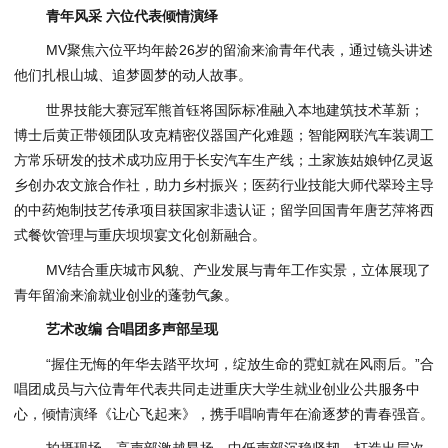
青年风采 六位代表倾情演绎
MV聚焦六位平均年龄26岁的留渝来渝青年代表，通过镜头讲述
他们扎根山城、追梦圆梦的动人故事。
世界技能大赛冠军熊首钰将国际标准融入本地建筑技术革新；
博士后黄正带领团队攻克精密仪器国产化难题；智能网联汽车装调工
方常乐研发的技术成功应用于长安汽车生产线；土家族姑娘钟亿灵返
乡创办农文旅合作社，助力乡村振兴；医药行业技能大师代翠玲主导
的中药炮制技艺传承项目获国家非遗认证；留学回国青年唐艺萍将西
式餐饮管理与重庆坝坝宴文化创新融合。
MV结合重庆城市风貌、产业发展与青年工作实景，立体展现了
青年留渝来渝就业创业的蓬勃气象。
艺术改编 合唱团多声部呈现
“握住无悔的年华去踏平坎坷，绽放生命的霓虹就在风雨后。”合
唱团成员与六位青年代表共同走进重庆大学生就业创业公共服务中
心，倾情演绎《让心飞起来》，携手唱响青年在渝逐梦的青春强音。