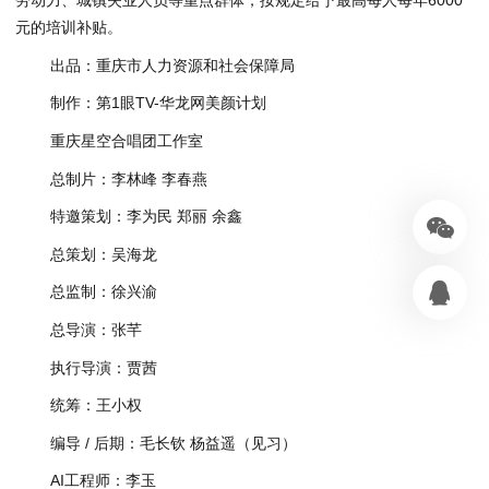
劳动力、城镇失业人员等重点群体，按规定给予最高每人每年6000
元的培训补贴。
出品：重庆市人力资源和社会保障局
制作：第1眼TV-华龙网美颜计划
重庆星空合唱团工作室
总制片：李林峰 李春燕
特邀策划：李为民 郑丽 余鑫
总策划：吴海龙
总监制：徐兴渝
总导演：张芊
执行导演：贾茜
统筹：王小权
编导 / 后期：毛长钦 杨益遥（见习）
AI工程师：李玉