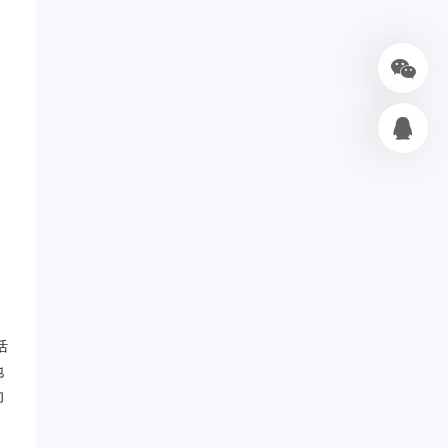
活
地
向