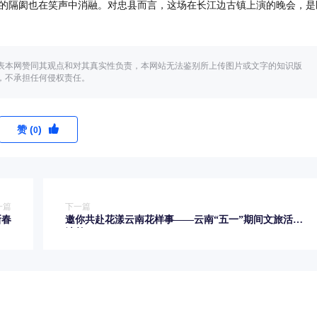
的隔阂也在笑声中消融。对忠县而言，这场在长江边古镇上演的晚会，是
表本网赞同其观点和对其真实性负责，本网站无法鉴别所上传图片或文字的知识版
，不承担任何侵权责任。
赞 (
)
0
一篇
下一篇
新春
邀你共赴花漾云南花样事——云南“五一”期间文旅活动
清单