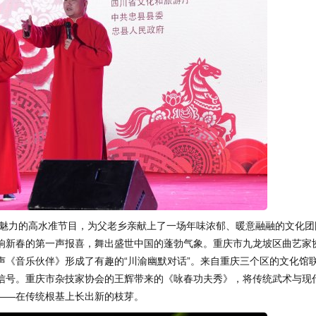
魅力的高水准节目，为父老乡亲献上了一场年味浓郁、暖意融融的文化团
响新春的第一声报喜，舞出盛世中国的蓬勃气象。重庆市九龙坡区曲艺家
声《音乐伙伴》形成了有趣的“川渝幽默对话”。来自重庆三个区的文化馆
信号。重庆市杂技家协会的王辉带来的《咏春功夫秀》，将传统武术与现
——在传统根基上长出新的枝芽。