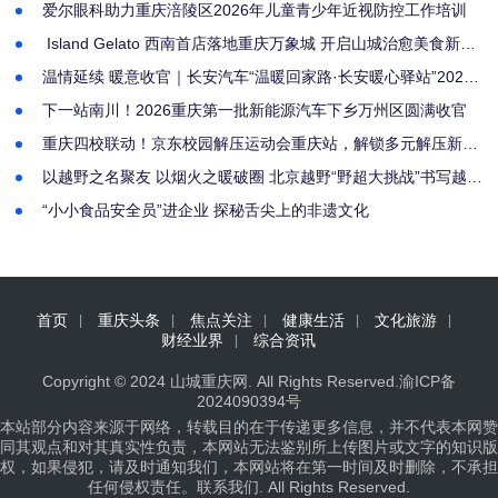
爱尔眼科助力重庆涪陵区2026年儿童青少年近视防控工作培训
​ Island Gelato 西南首店落地重庆万象城 开启山城治愈美食新篇
章
温情延续 暖意收官｜长安汽车“温暖回家路·长安暖心驿站”2026
重庆北站南广场汽车站温暖抵达
下一站南川！2026重庆第一批新能源汽车下乡万州区圆满收官
重庆四校联动！京东校园解压运动会重庆站，解锁多元解压新路
径圆满结束
以越野之名聚友 以烟火之暖破圈 北京越野“野超大挑战”书写越野
文化新篇
“小小食品安全员”进企业 探秘舌尖上的非遗文化
首页
重庆头条
焦点关注
健康生活
文化旅游
财经业界
综合资讯
Copyright © 2024
山城重庆网
. All Rights Reserved.
渝ICP备
2024090394号
本站部分内容来源于网络，转载目的在于传递更多信息，并不代表本网赞
同其观点和对其真实性负责，本网站无法鉴别所上传图片或文字的知识版
权，如果侵犯，请及时通知我们，本网站将在第一时间及时删除，不承担
任何侵权责任。
联系我们
. All Rights Reserved.