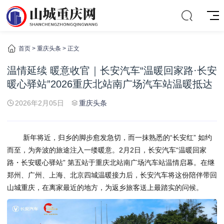
首页
>
重庆头条
> 正文
温情延续 暖意收官｜长安汽车“温暖回家路·长安
暖心驿站”2026重庆北站南广场汽车站温暖抵达
2026年2月05日
重庆头条
新年将近，归乡的脚步愈发急切，而一抹熟悉的“长安红” 如约
而至，为奔波的旅途注入一缕暖意。2月2日，长安汽车“温暖回家
路・长安暖心驿站” 第五站于重庆北站南广场汽车站温情启幕。在继
郑州、广州、上海、北京四城温暖接力后，长安汽车将这份陪伴带回
山城重庆，在离家最近的地方，为返乡旅客送上最踏实的问候。