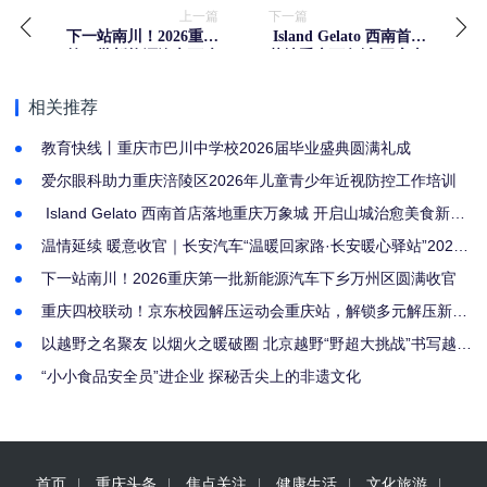
上一篇
下一篇
下一站南川！2026重庆
​ Island Gelato 西南首店
第一批新能源汽车下乡
落地重庆万象城 开启山
万州区圆满收官
城治愈美食新篇章
相关推荐
教育快线丨重庆市巴川中学校2026届毕业盛典圆满礼成
爱尔眼科助力重庆涪陵区2026年儿童青少年近视防控工作培训
​ Island Gelato 西南首店落地重庆万象城 开启山城治愈美食新篇
章
温情延续 暖意收官｜长安汽车“温暖回家路·长安暖心驿站”2026
重庆北站南广场汽车站温暖抵达
下一站南川！2026重庆第一批新能源汽车下乡万州区圆满收官
重庆四校联动！京东校园解压运动会重庆站，解锁多元解压新路
径圆满结束
以越野之名聚友 以烟火之暖破圈 北京越野“野超大挑战”书写越野
文化新篇
“小小食品安全员”进企业 探秘舌尖上的非遗文化
首页
重庆头条
焦点关注
健康生活
文化旅游