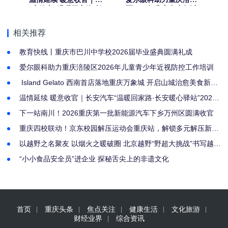
安汽车“温暖回家路·长
区2026年儿童青少年近
安暖心驿站”2026重庆北
视防控工作培训
站南广场汽车站温暖抵
相关推荐
达
教育快线丨重庆市巴川中学校2026届毕业盛典圆满礼成
爱尔眼科助力重庆涪陵区2026年儿童青少年近视防控工作培训
​ Island Gelato 西南首店落地重庆万象城 开启山城治愈美食新篇
章
温情延续 暖意收官｜长安汽车“温暖回家路·长安暖心驿站”2026
重庆北站南广场汽车站温暖抵达
下一站南川！2026重庆第一批新能源汽车下乡万州区圆满收官
重庆四校联动！京东校园解压运动会重庆站，解锁多元解压新路
径圆满结束
以越野之名聚友 以烟火之暖破圈 北京越野“野超大挑战”书写越野
文化新篇
“小小食品安全员”进企业 探秘舌尖上的非遗文化
首页
重庆头条
焦点关注
健康生活
文化旅游
财经业界
综合资讯