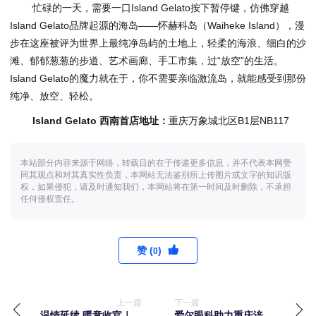
忙碌的一天，需要一口Island Gelato按下暂停键，仿佛穿越
Island Gelato品牌起源的海岛——怀赫科岛（Waiheke Island），漫
步在这座被评为世界上最纯净岛屿的土地上，轻柔的海浪、细白的沙
滩、郁郁葱葱的步道、艺术画廊、手工市集，过“放空”的生活。
Island Gelato的魔力就在于，你不需要亲临激流岛，就能感受到那份
纯净、放空、轻松。
Island Gelato 西南首店地址：
重庆万象城北区B1层NB117
本站部分内容来源于网络，转载目的在于传递更多信息，并不代表本网赞
同其观点和对其真实性负责，本网站无法鉴别所上传图片或文字的知识版
权，如果侵犯，请及时通知我们，本网站将在第一时间及时删除，不承担
任何侵权责任。
赞 (
)
0
上一篇
下一篇
温情延续 暖意收官｜长
爱尔眼科助力重庆涪陵